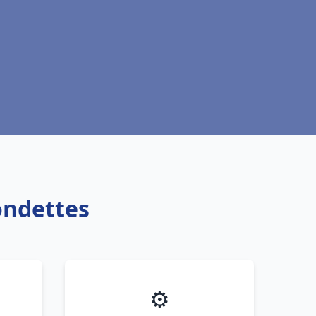
ondettes
⚙️