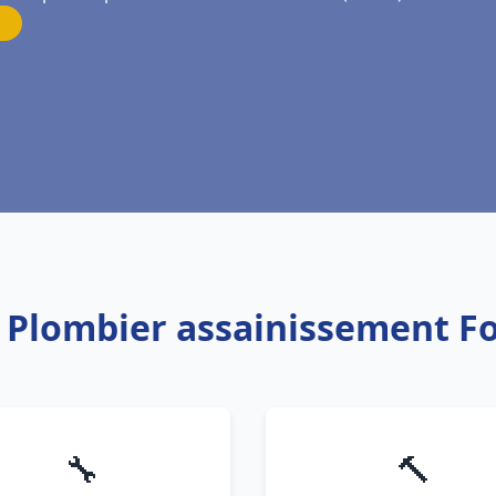
: Plombier assainissement F
🔧
🔨