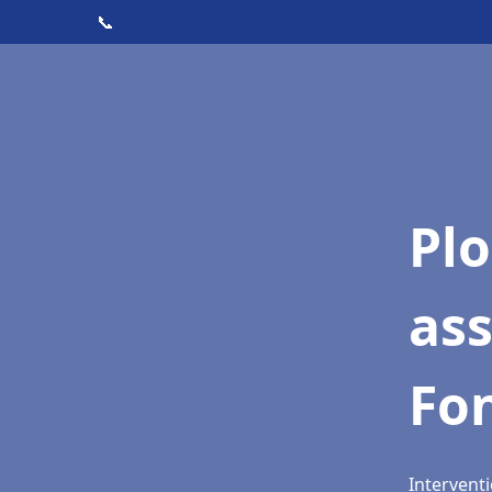
📞
Pl
as
Fo
Interventi