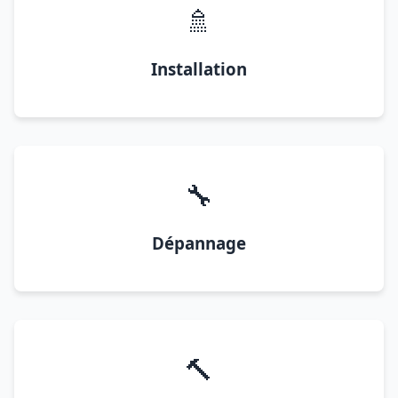
🚿
Installation
🔧
Dépannage
🔨