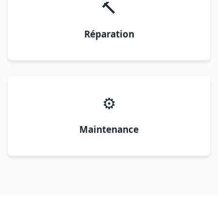
🔨
Réparation
⚙️
Maintenance