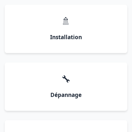
🚿
Installation
🔧
Dépannage