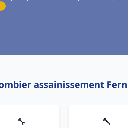
lombier assainissement Fern
🔧
🔨