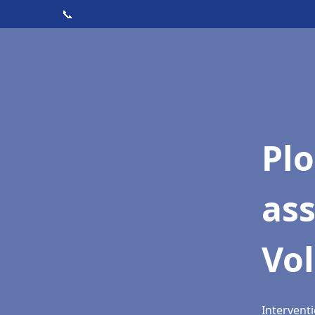
📞
Pl
as
Vol
Interventi