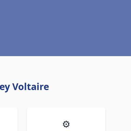
ey Voltaire
⚙️