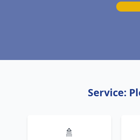
Service: P
🚿