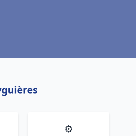
yguières
⚙️