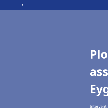
📞
Pl
as
Ey
Interventi