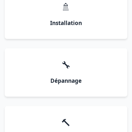
🚿
Installation
🔧
Dépannage
🔨