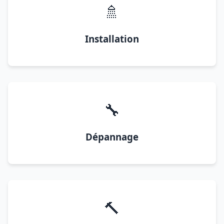
🚿
Installation
🔧
Dépannage
🔨