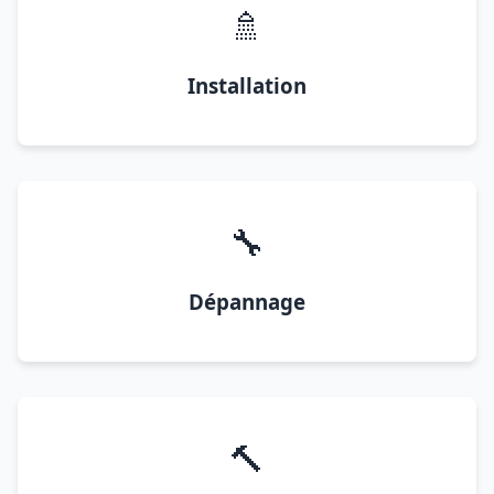
🚿
Installation
🔧
Dépannage
🔨