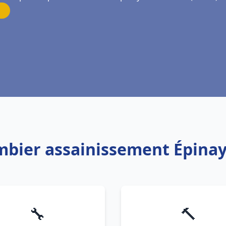
ombier assainissement Épinay
🔧
🔨