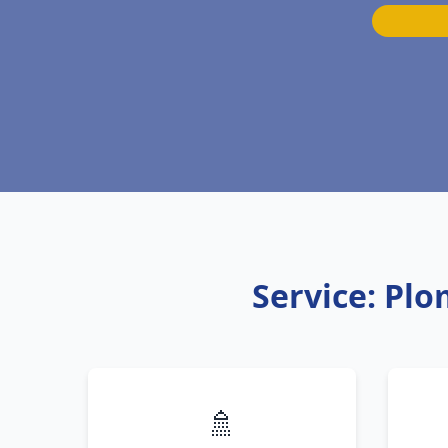
Service: Pl
🚿