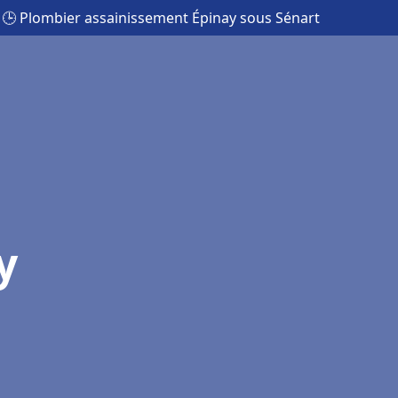
🕒 Plombier assainissement Épinay sous Sénart
y