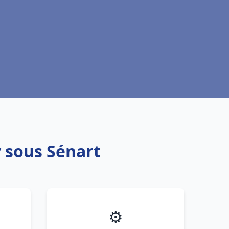
 sous Sénart
⚙️