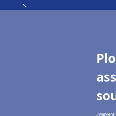
📞
Pl
as
so
Interventi