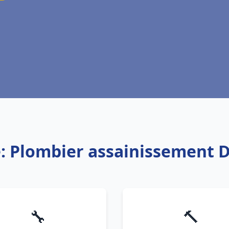
e: Plombier assainissement 
🔧
🔨