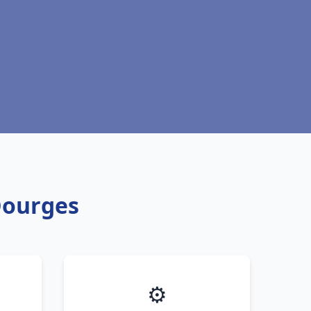
Dourges
⚙️