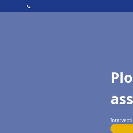
📞
Pl
as
Intervent