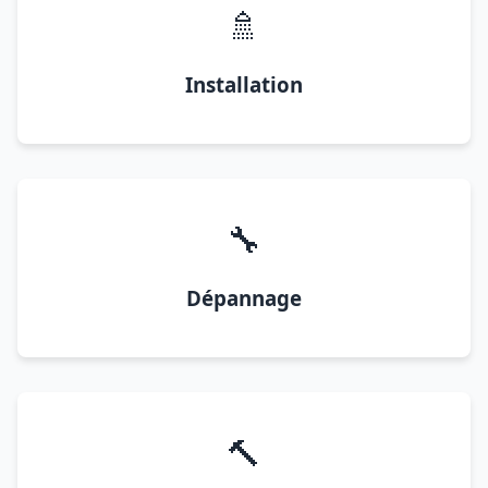
🚿
Installation
🔧
Dépannage
🔨