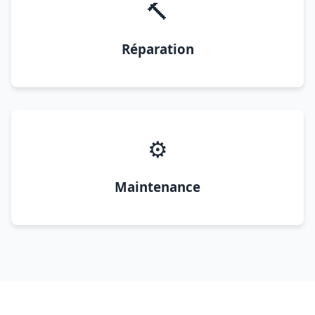
🔨
Réparation
⚙️
Maintenance