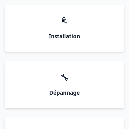
🚿
Installation
🔧
Dépannage