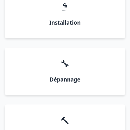
🚿
Installation
🔧
Dépannage
🔨