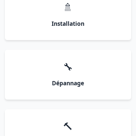
🚿
Installation
🔧
Dépannage
🔨