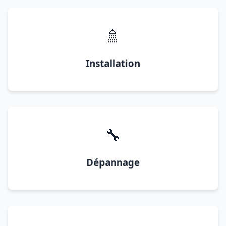
🚿
Installation
🔧
Dépannage