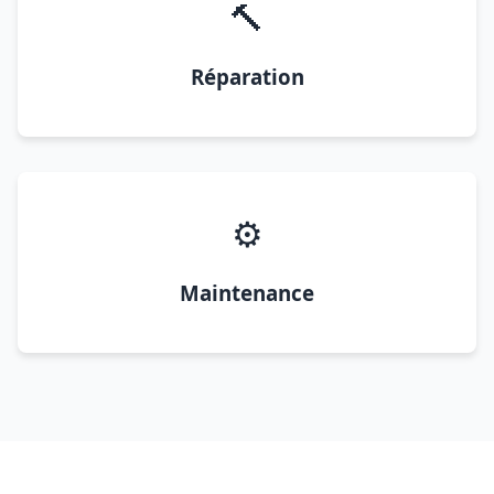
🔨
Réparation
⚙️
Maintenance