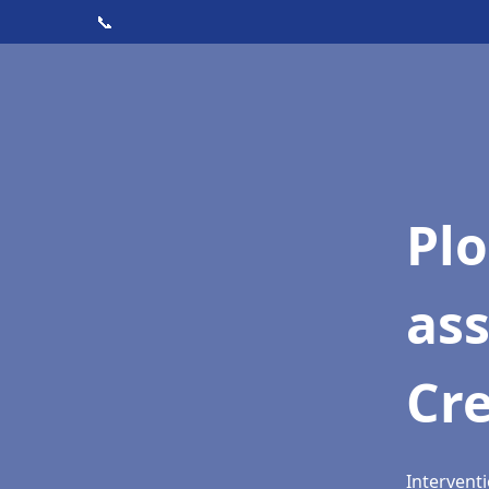
📞
Pl
as
Cr
Interventi