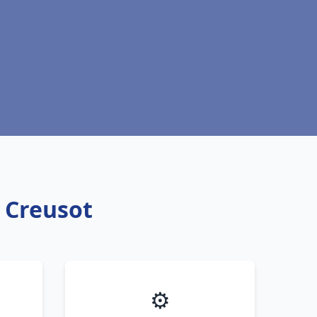
 Creusot
⚙️