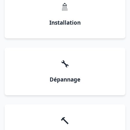
🚿
Installation
🔧
Dépannage
🔨