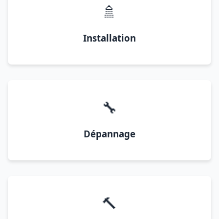
🚿
Installation
🔧
Dépannage
🔨