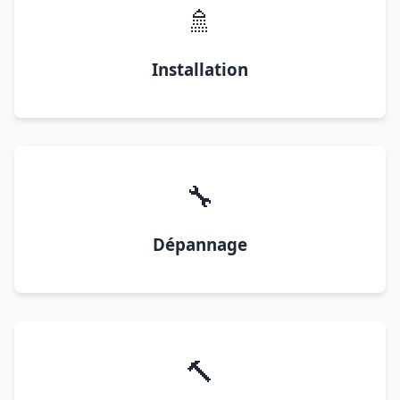
🚿
Installation
🔧
Dépannage
🔨