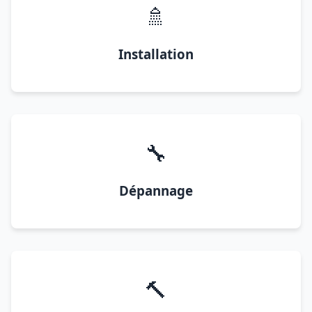
🚿
Installation
🔧
Dépannage
🔨