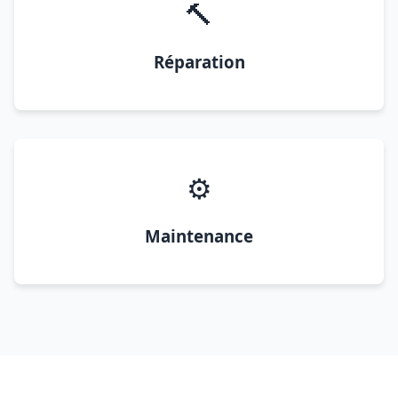
🔨
Réparation
⚙️
Maintenance