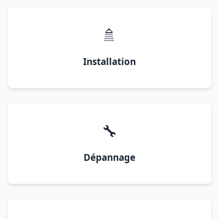
🚿
Installation
🔧
Dépannage