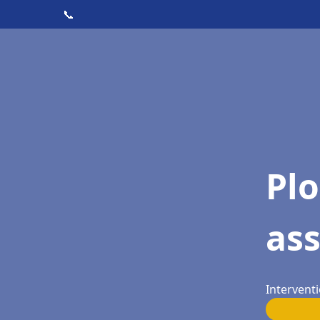
📞
Pl
as
Intervent