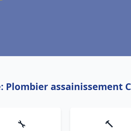
e: Plombier assainissement
🔧
🔨