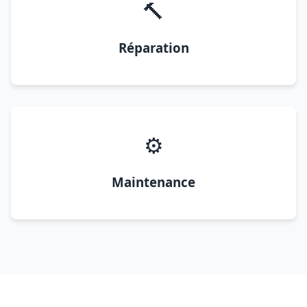
🔨
Réparation
⚙️
Maintenance