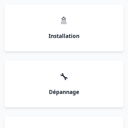
🚿
Installation
🔧
Dépannage