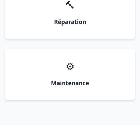
🔨
Réparation
⚙️
Maintenance