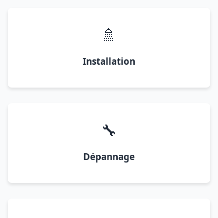
🚿
Installation
🔧
Dépannage