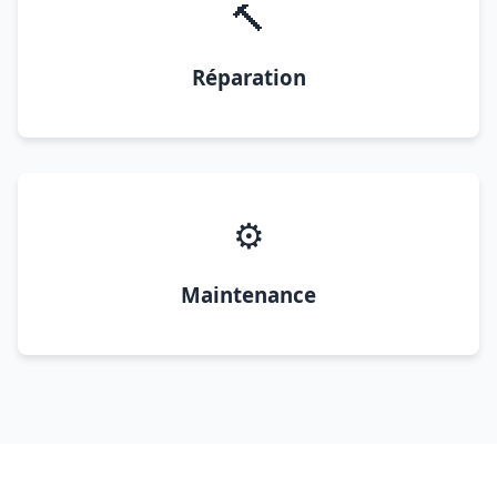
🔨
Réparation
⚙️
Maintenance