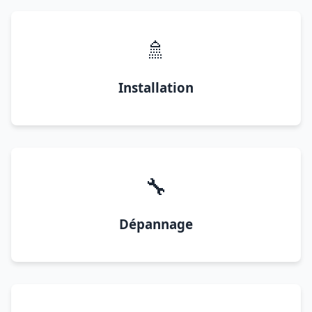
🚿
Installation
🔧
Dépannage