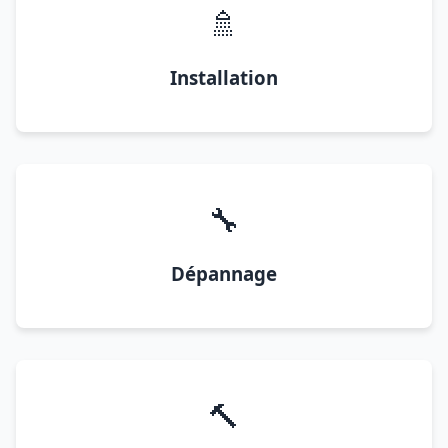
🚿
Installation
🔧
Dépannage
🔨