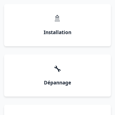
🚿
Installation
🔧
Dépannage