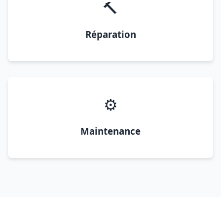
🔨
Réparation
⚙️
Maintenance