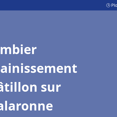
🕒 Pl
ombier
sainissement
tillon sur
alaronne