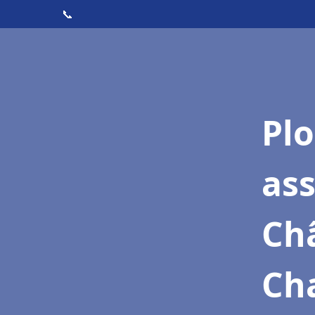
📞
Pl
as
Châ
Ch