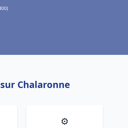
400)
 sur Chalaronne
⚙️