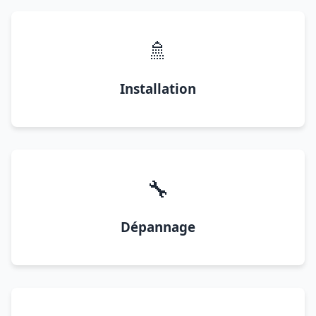
🚿
Installation
🔧
Dépannage