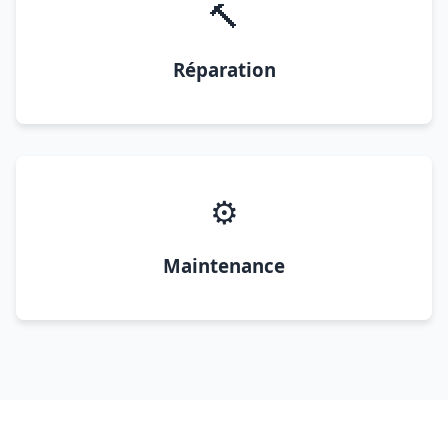
🔨
Réparation
⚙️
Maintenance