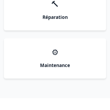
🔨
Réparation
⚙️
Maintenance