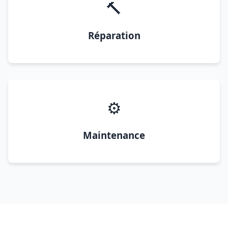
🔨
Réparation
⚙️
Maintenance