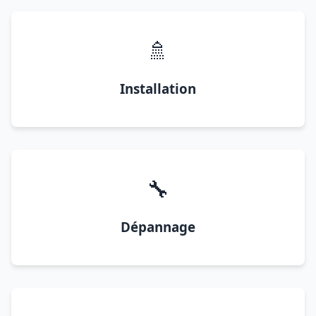
🚿
Installation
🔧
Dépannage