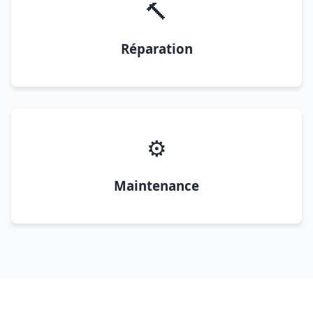
🔨
Réparation
⚙️
Maintenance