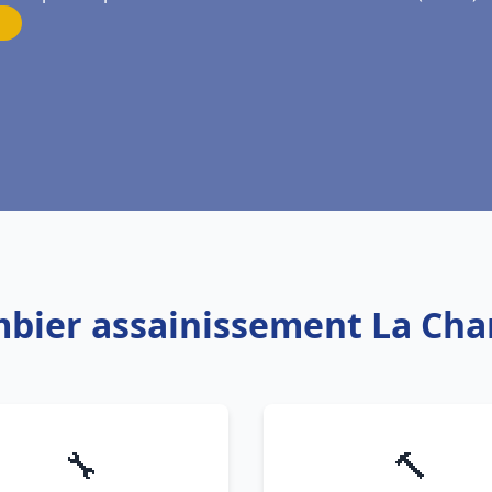
mbier assainissement La Char
🔧
🔨