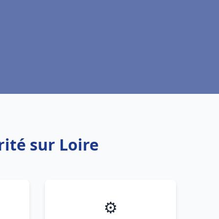
ité sur Loire
⚙️