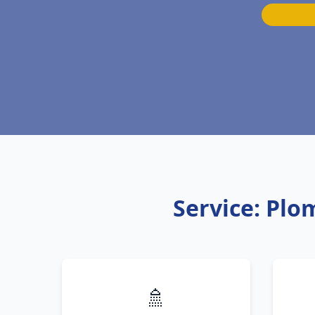
Service: Plo
🚿