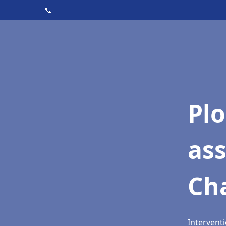
📞
Pl
as
Cha
Interventi