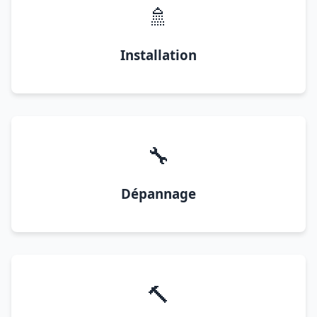
🚿
Installation
🔧
Dépannage
🔨