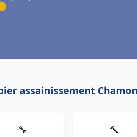
mbier assainissement Chamon
🔧
🔨