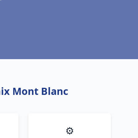
ix Mont Blanc
⚙️