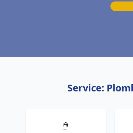
Service: Plo
🚿