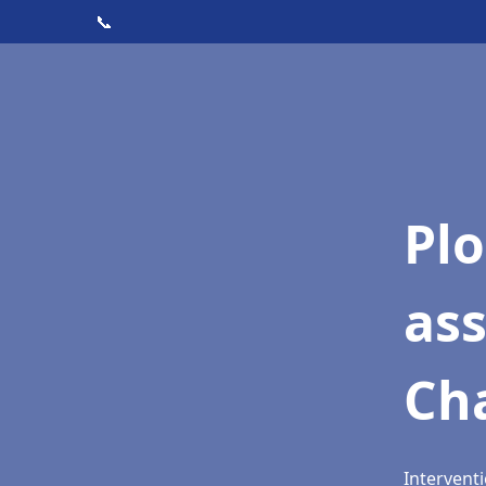
📞
Pl
as
Ch
Intervent