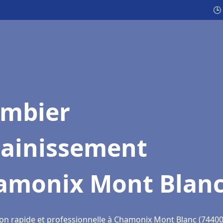
🕒
ombier
sainissement
amonix Mont Blan
ion rapide et professionnelle à Chamonix Mont Blanc (74400