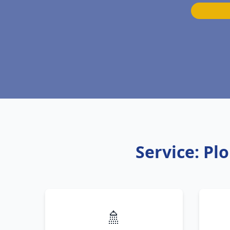
Service: Pl
🚿