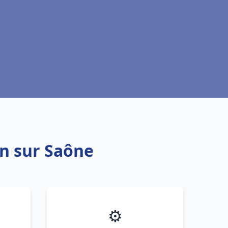
on sur Saône
⚙️