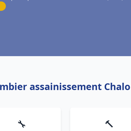
ombier assainissement Chal
🔧
🔨