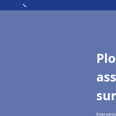
📞
Pl
as
su
Intervent