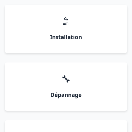
🚿
Installation
🔧
Dépannage