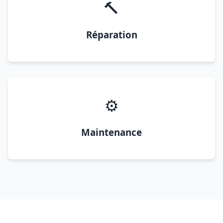
🔨
Réparation
⚙️
Maintenance