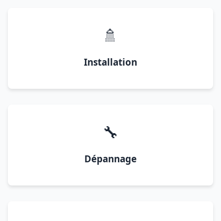
🚿
Installation
🔧
Dépannage