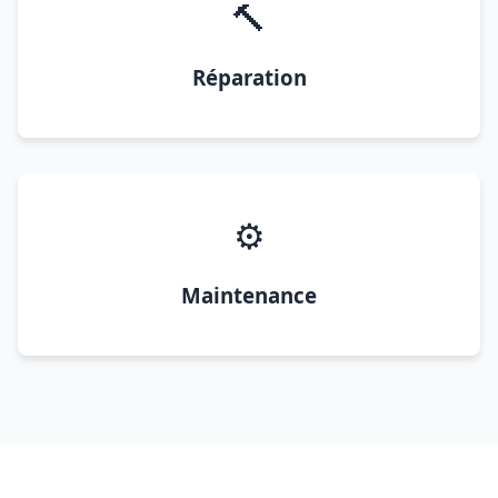
🔨
Réparation
⚙️
Maintenance