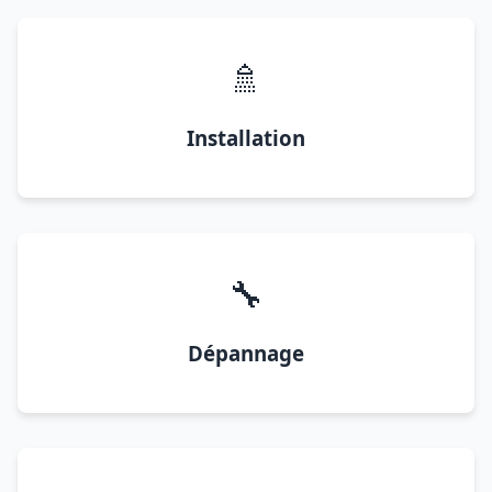
🚿
Installation
🔧
Dépannage