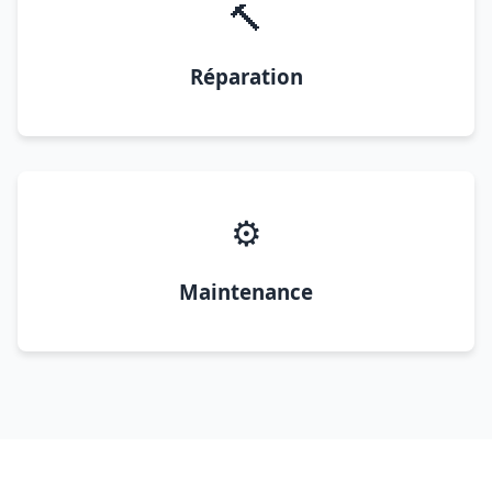
🔨
Réparation
⚙️
Maintenance