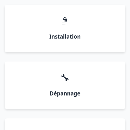
🚿
Installation
🔧
Dépannage