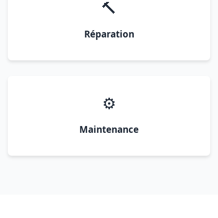
🔨
Réparation
⚙️
Maintenance