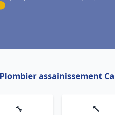
 Plombier assainissement C
🔧
🔨