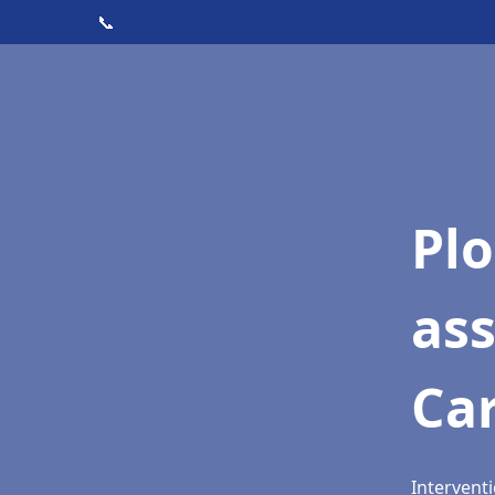
📞
Pl
as
Ca
Intervent