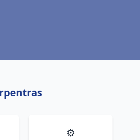
arpentras
⚙️