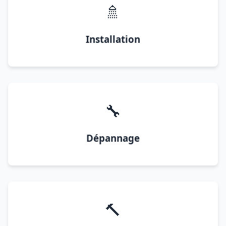
🚿
Installation
🔧
Dépannage
🔨