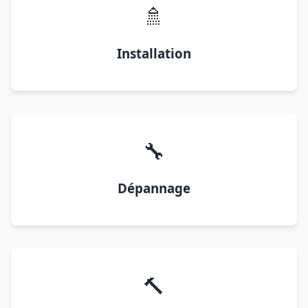
🚿
Installation
🔧
Dépannage
🔨