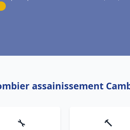
lombier assainissement Camb
🔧
🔨