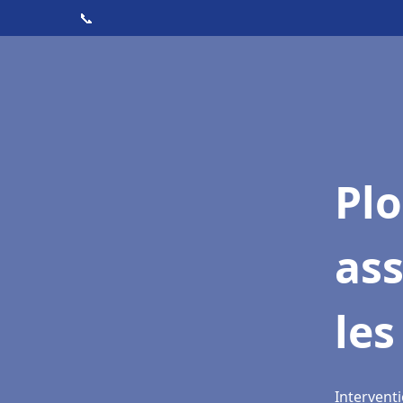
📞
Pl
as
les
Intervent