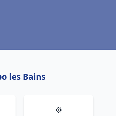
o les Bains
⚙️