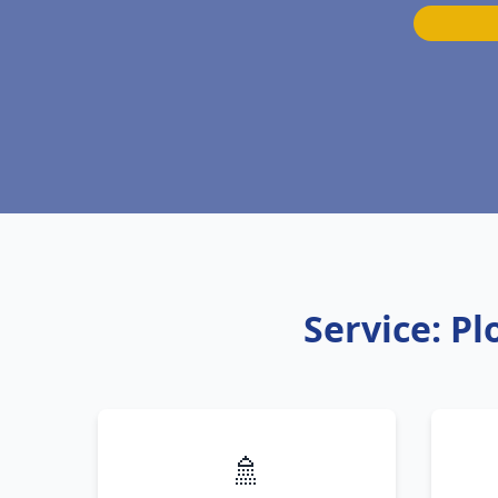
Service: P
🚿