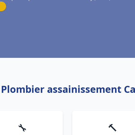
: Plombier assainissement C
🔧
🔨