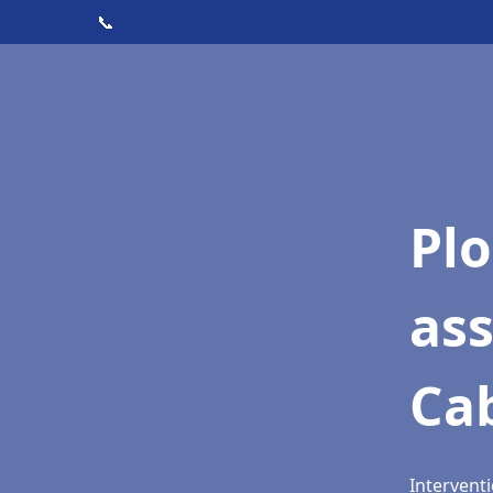
📞
Pl
as
Ca
Intervent