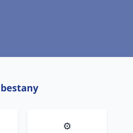
abestany
⚙️