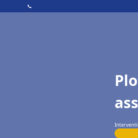
📞
Pl
as
Intervent