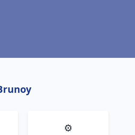
 Brunoy
⚙️