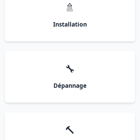
🚿
Installation
🔧
Dépannage
🔨