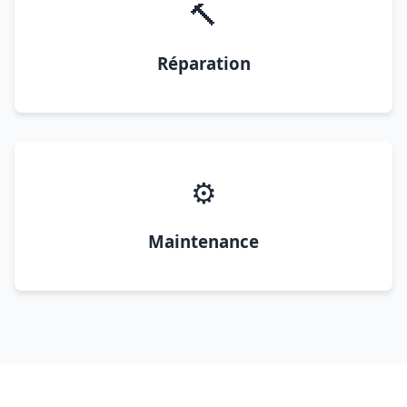
🔨
Réparation
⚙️
Maintenance