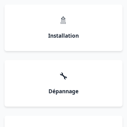
🚿
Installation
🔧
Dépannage