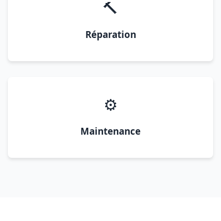
🔨
Réparation
⚙️
Maintenance