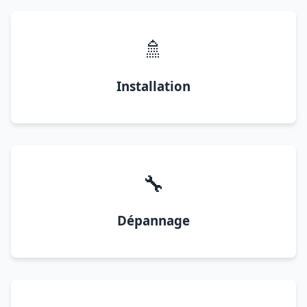
🚿
Installation
🔧
Dépannage