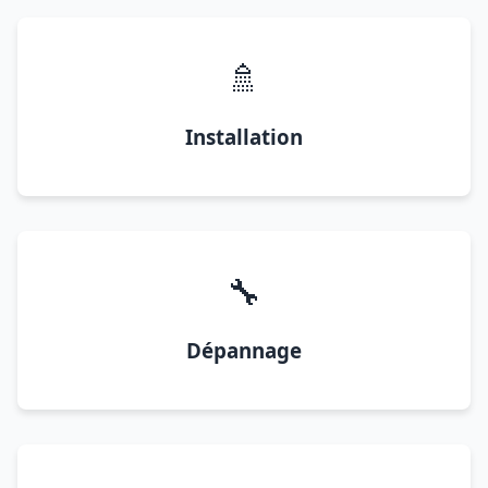
🚿
Installation
🔧
Dépannage