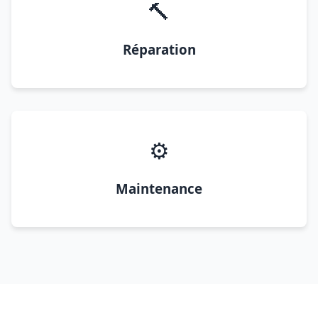
🔨
Réparation
⚙️
Maintenance